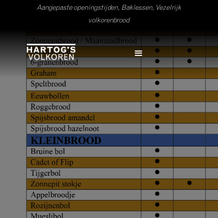
Aangepaste openingstijden, Baklessen, Vezelrijk
volkorenbrood